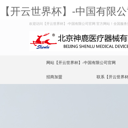
【开云世界杯】-中国有限
欢迎访问【开云世界杯】-中国有限公司官网 官方网站！全国服务热线：4
网站【开云世界杯】-中国有限公司官网
招商加盟
联系【开云世界杯