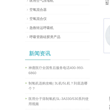
医用空气压缩机
空氧混合器
空氧混合仪
急救转运呼吸机
呼吸管路硅胶类产品
新闻资讯
神鹿医疗全国售后服务电话400-993-
6860
制氧机选购攻略| 3L机/5L机？到底选哪
个？
医用分子筛制氧机SL-3A330/530系列使
用视频