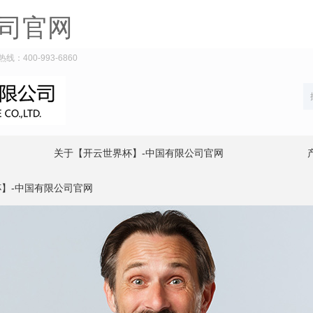
公司官网
00-993-6860
关于【开云世界杯】-中国有限公司官网
】-中国有限公司官网