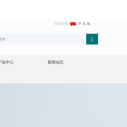
语言选择:
产品中心
新闻动态