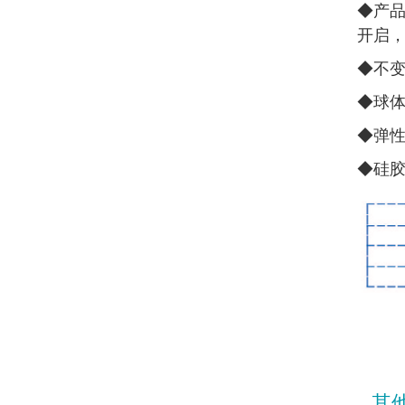
◆
产品
开启
◆
不
◆
球
◆
弹
◆
硅
其