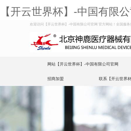
【开云世界杯】-中国有限
欢迎访问【开云世界杯】-中国有限公司官网 官方网站！全国服务热线：4
网站【开云世界杯】-中国有限公司官网
招商加盟
联系【开云世界杯