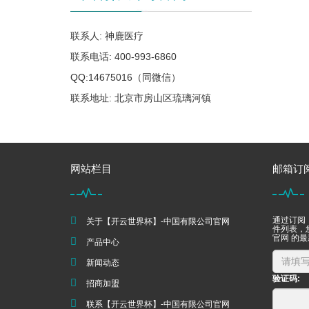
联系人: 神鹿医疗
联系电话: 400-993-6860
QQ:14675016（同微信）
联系地址: 北京市房山区琉璃河镇
网站栏目
邮箱订
通过订阅
关于【开云世界杯】-中国有限公司官网
件列表，
官网 的
产品中心
新闻动态
验证码:
招商加盟
联系【开云世界杯】-中国有限公司官网