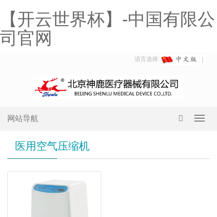
【开云世界杯】-中国有限公
司官网
语言选择:
网站导航
Toggl
navig
医用空气压缩机