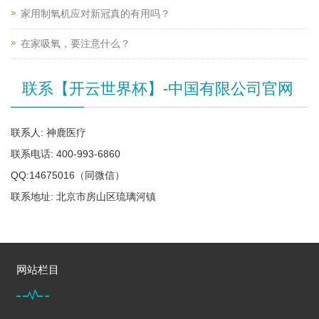
家用制氧机应对新冠真的有用吗？
在家吸氧，要注意什么？
联系【开云世界杯】-中国有限公司官网
联系人: 神鹿医疗
联系电话: 400-993-6860
QQ:14675016（同微信）
联系地址: 北京市房山区琉璃河镇
网站栏目