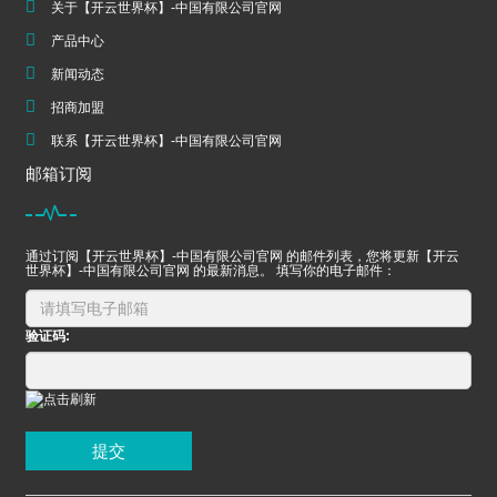
关于【开云世界杯】-中国有限公司官网
产品中心
新闻动态
招商加盟
联系【开云世界杯】-中国有限公司官网
邮箱订阅
通过订阅【开云世界杯】-中国有限公司官网 的邮件列表，您将更新【开云
世界杯】-中国有限公司官网 的最新消息。 填写你的电子邮件：
验证码:
提交