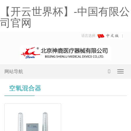
【开云世界杯】-中国有限公
司官网
语言选择:
网站导航
Toggl
navig
空氧混合器