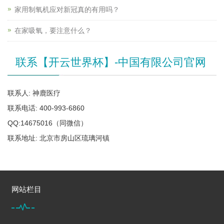
家用制氧机应对新冠真的有用吗？
在家吸氧，要注意什么？
联系【开云世界杯】-中国有限公司官网
联系人: 神鹿医疗
联系电话: 400-993-6860
QQ:14675016（同微信）
联系地址: 北京市房山区琉璃河镇
网站栏目