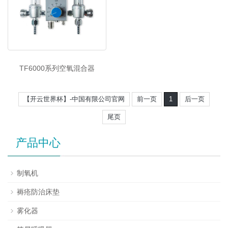
TF6000系列空氧混合器
【开云世界杯】-中国有限公司官网
前一页
1
后一页
尾页
产品中心
制氧机
褥疮防治床垫
雾化器