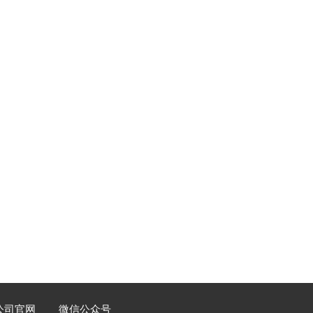
公司官网
微信公众号