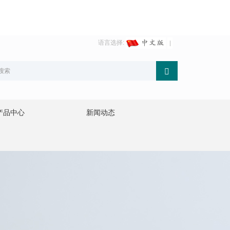
语言选择:
产品中心
新闻动态