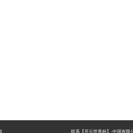
阅
联系【开云世界杯】-中国有限