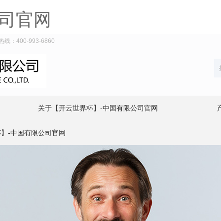
公司官网
00-993-6860
关于【开云世界杯】-中国有限公司官网
】-中国有限公司官网