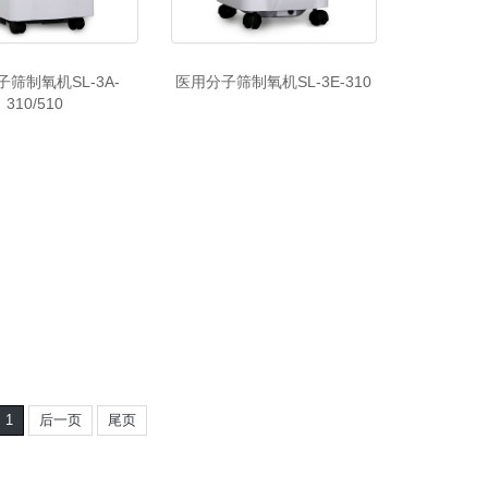
筛制氧机SL-3A-
医用分子筛制氧机SL-3E-310
310/510
1
后一页
尾页