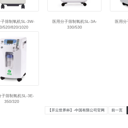
子筛制氧机SL-3W-
医用分子筛制氧机SL-3A-
医用分子
0/520/820/1020
330/530
子筛制氧机SL-3E-
350/320
【开云世界杯】-中国有限公司官网
前一页