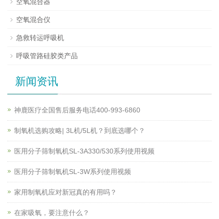
空氧混合器
空氧混合仪
急救转运呼吸机
呼吸管路硅胶类产品
新闻资讯
神鹿医疗全国售后服务电话400-993-6860
制氧机选购攻略| 3L机/5L机？到底选哪个？
医用分子筛制氧机SL-3A330/530系列使用视频
医用分子筛制氧机SL-3W系列使用视频
家用制氧机应对新冠真的有用吗？
在家吸氧，要注意什么？