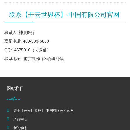
联系【开云世界杯】-中国有限公司官网
联系人: 神鹿医疗
联系电话: 400-993-6860
QQ:14675016（同微信）
联系地址: 北京市房山区琉璃河镇
网站栏目
关于【开云世界杯】-中国有限公司官网
产品中心
新闻动态