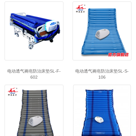
电动透气褥疮防治床垫SL-F-
电动透气褥疮防治床垫SL-S-
602
106